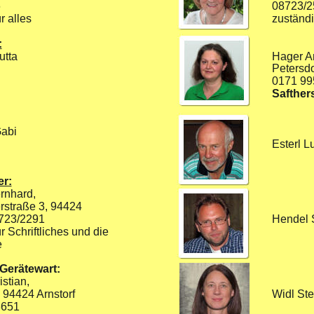
08723/2
6
zuständi
r alles
:
Hager A
utta
Petersdo
0171 99
Safther
Gabi
Esterl L
er:
rnhard, 
rstraße 3, 94424 
Hendel 
8723/2291
r Schriftliches und die 
e
 Gerätewart:
stian,
Widl Ste
94424 Arnstorf
3651