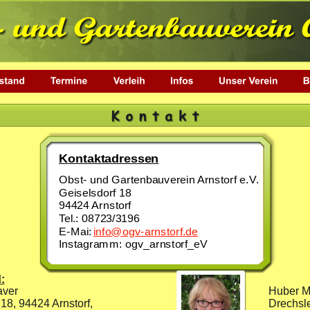
Kontaktadressen
Obst- und Gartenbauverein Arnstorf e.V.
Geiselsdorf 18
94424 Arnstorf
Tel.: 08723/3196
E-Mai: 
info@ogv-arnstorf.de
Instagramm: ogv_arnstorf_eV
:
Huber M
aver
Drechsle
18, 94424 Arnstorf, 